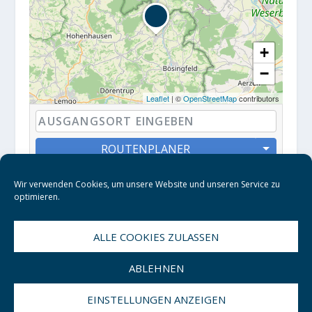
+
−
Leaflet
| ©
OpenStreetMap
contributors
ROUTENPLANER
Wir verwenden Cookies, um unsere Website und unseren Service zu
optimieren.
ALLE COOKIES ZULASSEN
ABLEHNEN
EINSTELLUNGEN ANZEIGEN
© 2026
| Tische und Beistellmöbel
Hasse Möbel Collection